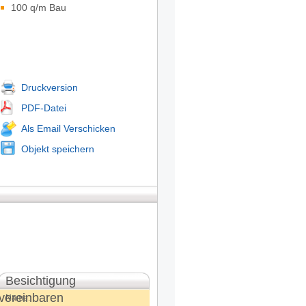
100 q/m Bau
Druckversion
PDF-Datei
Als Email Verschicken
Objekt speichern
Besichtigung
vereinbaren
Name: