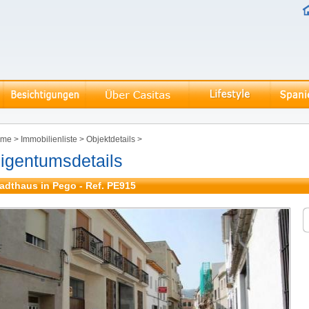
ome
>
Immobilienliste
>
Objektdetails
>
igentumsdetails
adthaus in Pego - Ref. PE915