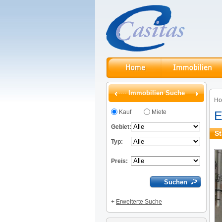
Immobilien Suche
H
Kauf
Miete
E
Gebiet:
St
Typ:
Preis:
+
Erweiterte Suche