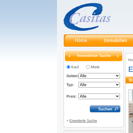
Immobilien Suche
H
Kauf
Miete
E
Gebiet:
St
Typ:
Preis:
+
Erweiterte Suche