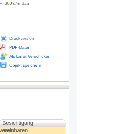
300 q/m Bau
Druckversion
PDF-Datei
Als Email Verschicken
Objekt speichern
Besichtigung
vereinbaren
Name: