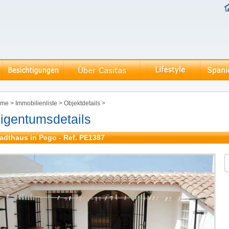
ome
>
Immobilienliste
>
Objektdetails
>
igentumsdetails
adthaus in Pego - Ref. PE1387