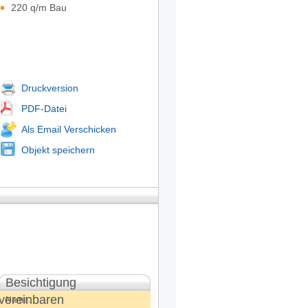
220 q/m Bau
Druckversion
PDF-Datei
Als Email Verschicken
Objekt speichern
Besichtigung
vereinbaren
Name: