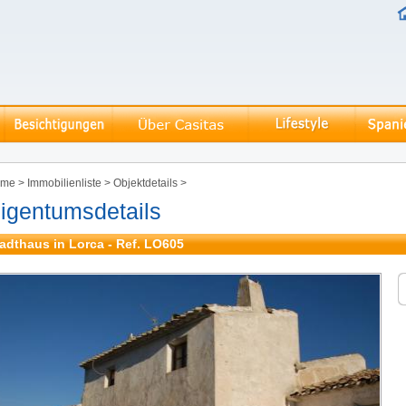
ome
>
Immobilienliste
>
Objektdetails
>
igentumsdetails
adthaus in Lorca - Ref. LO605