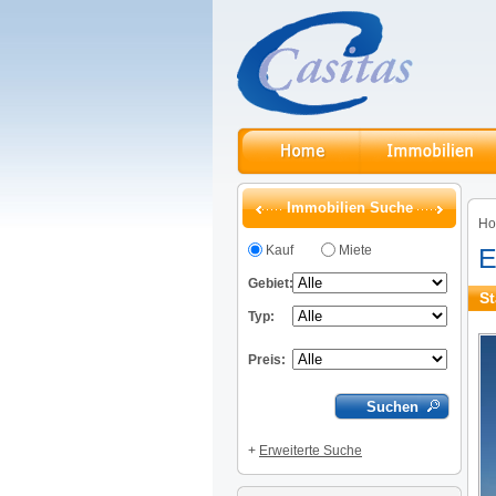
Immobilien Suche
H
Kauf
Miete
E
Gebiet:
St
Typ:
Preis:
+
Erweiterte Suche