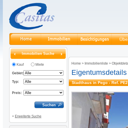
Immobilien Suche
Home
>
Immobilienliste
>
Objektdeta
Kauf
Miete
Eigentumsdetails
Gebiet:
Typ:
Stadthaus in Pego - Ref. PE
Preis:
+
Erweiterte Suche