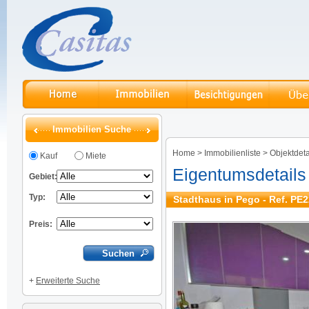
Immobilien Suche
Home
>
Immobilienliste
>
Objektdeta
Kauf
Miete
Eigentumsdetails
Gebiet:
Typ:
Stadthaus in Pego - Ref. PE
Preis:
+
Erweiterte Suche