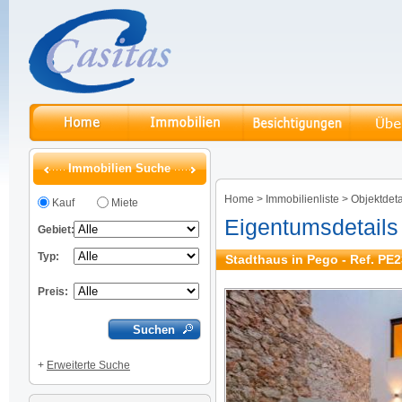
Immobilien Suche
Home
>
Immobilienliste
>
Objektdeta
Kauf
Miete
Eigentumsdetails
Gebiet:
Typ:
Stadthaus in Pego - Ref. PE
Preis:
+
Erweiterte Suche