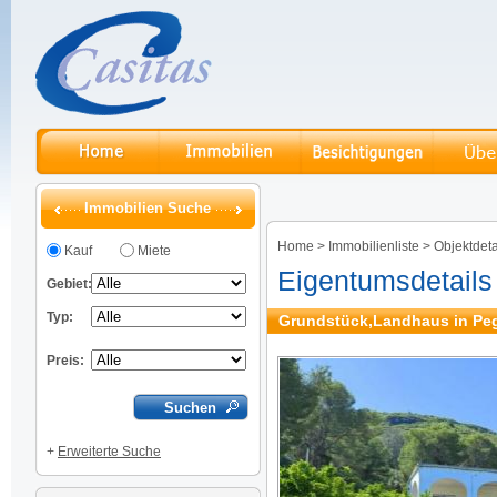
Immobilien Suche
Home
>
Immobilienliste
>
Objektdeta
Kauf
Miete
Eigentumsdetails
Gebiet:
Typ:
Grundstück,Landhaus in Peg
Preis:
+
Erweiterte Suche